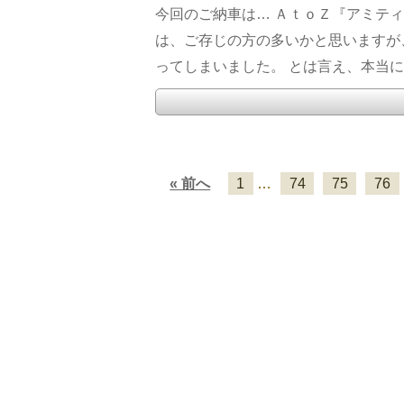
今回のご納車は… ＡｔｏＺ『アミティ
は、ご存じの方の多いかと思いますが
ってしまいました。 とは言え、本当に大
« 前へ
1
…
74
75
76