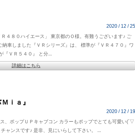
2020 / 12 / 2
ＶＲ４８０ハイエース」 東京都のＯ様。有難うございます♪ ご
ご納車しました『ＶＲシリーズ』は、 標準が『ＶＲ４７０』ワ
ＶＲ５４０』 と分...
詳細はこちら
バＭｉａ』
2020 / 12 / 1
ス、ポップＵＰキャブコン カラーもポップでとても可愛い(´▽
 チャンスです♪ 是非、見にいらして下さい。 ...