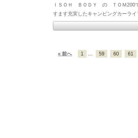
ＩＳＯＨ ＢＯＤＹ の ＴＯＭ200
すます充実したキャンピングカーライフ
« 前へ
1
…
59
60
61