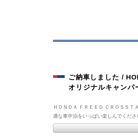
ご納車しました / HON
オリジナルキャンパ
ＨＯＮＤＡ ＦＲＥＥＤ ＣＲＯＳＳＴＡ
適な車中泊をいっぱい楽しんでくださいね