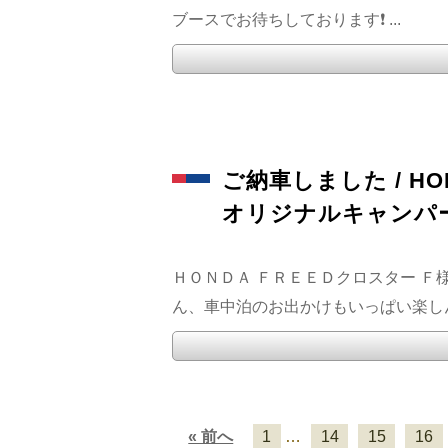
ブースでお待ちしております❗️ ...
ご納車しました / HON
オリジナルキャンパ
ＨＯＮＤＡ ＦＲＥＥＤクロスター Ｆ
ん、車中泊のお出かけもいっぱい楽しんでく
« 前へ
1
…
14
15
16