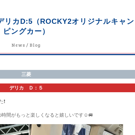
 デリカD:5（ROCKY2オリジナルキャン
ピングカー）
News / Blog
三菱
デリカ Ｄ：５
た❗
の時間がもっと楽しくなると嬉しいです☺️🚐