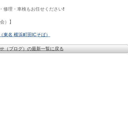
・修理・車検もお任せください❗
商会）】
東名 横浜町田ICそば）
せ（ブログ）の最新一覧に戻る