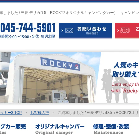
車しました / 三菱 デリカD:5（ROCKY2オリジナルキャンピングカー） | キ
キー2 TOP
>
お客様の声
>
ご納車しました / 三菱 デリカD:5（ROCKY