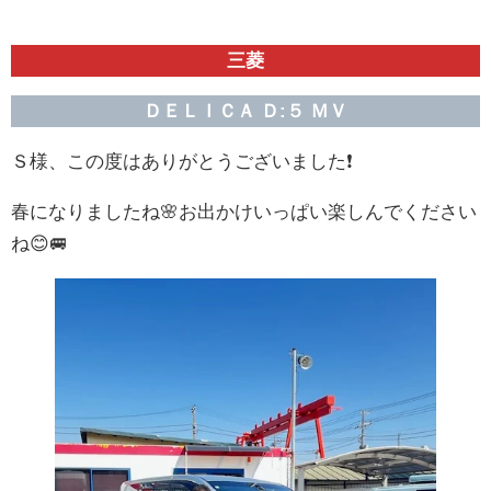
三菱
ＤＥＬＩＣＡ Ｄ:５
ＭＶ
Ｓ様、この度はありがとうございました❗
春になりましたね🌸お出かけいっぱい楽しんでください
ね😊🚐