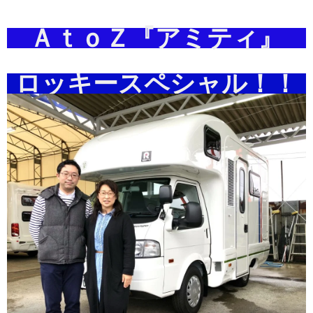
ＡｔｏＺ『アミティ』
ロッキースペシャル！！