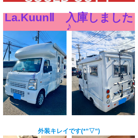
La.KuunⅡ 入庫しました
♪
外装キレイです(*”▽”)