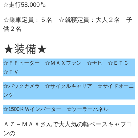
☆走行58.000㌔
☆乗車定員：５名 ☆就寝定員：大人２名 子
供２名
★装備★
☆ＦＦヒーター ☆ＭＡＸファン ☆ナビ ☆ＥＴＣ
☆ＴＶ
☆バックカメラ ☆サイクルキャリア ☆サイドオーニ
ング
☆1500ＫＷインバーター ☆ソーラーパネル
ＡＺ－ＭＡＸさんで大人気の軽ベースキャブコ
ンの